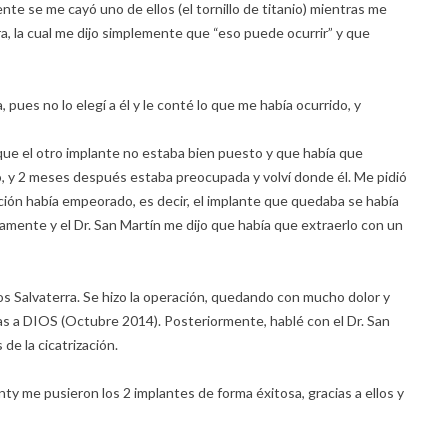
ente se me cayó uno de ellos (el tornillo de titanio) mientras me
a, la cual me dijo simplemente que “eso puede ocurrir” y que
pues no lo elegí a él y le conté lo que me había ocurrido, y
ue el otro implante no estaba bien puesto y que había que
o, y 2 meses después estaba preocupada y volví donde él. Me pidió
ón había empeorado, es decir, el implante que quedaba se había
mente y el Dr. San Martín me dijo que había que extraerlo con un
s Salvaterra. Se hizo la operación, quedando con mucho dolor y
as a DIOS (Octubre 2014). Posteriormente, hablé con el Dr. San
de la cicatrización.
nty me pusieron los 2 implantes de forma éxitosa, gracias a ellos y