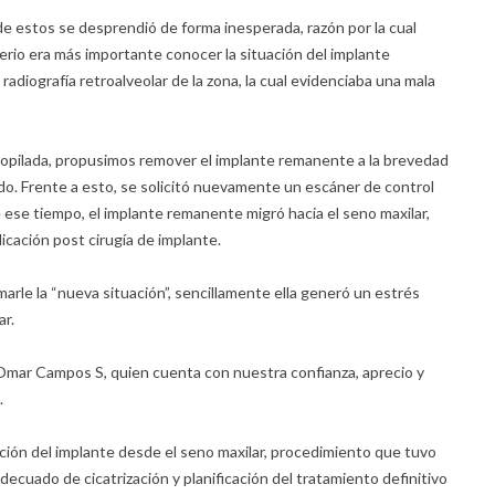
de estos se desprendió de forma inesperada, razón por la cual
terio era más importante conocer la situación del implante
adiografía retroalveolar de la zona, la cual evidenciaba una mala
copilada, propusimos remover el implante remanente a la brevedad
sado. Frente a esto, se solicitó nuevamente un escáner de control
 ese tiempo, el implante remanente migró hacia el seno maxilar,
cación post cirugía de implante.
arle la “nueva situación”, sencillamente ella generó un estrés
ar.
 Omar Campos S, quien cuenta con nuestra confianza, aprecio y
.
oción del implante desde el seno maxilar, procedimiento que tuvo
decuado de cicatrización y planificación del tratamiento definitivo