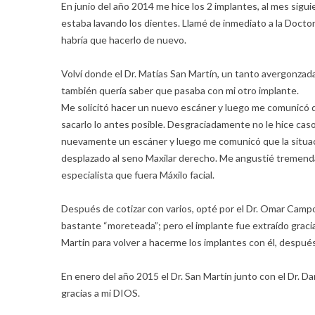
En junio del año 2014 me hice los 2 implantes, al mes sigui
estaba lavando los dientes. Llamé de inmediato a la Doctor
habría que hacerlo de nuevo.
Volví donde el Dr. Matías San Martín, un tanto avergonzada, 
también quería saber que pasaba con mi otro implante.
Me solicitó hacer un nuevo escáner y luego me comunicó q
sacarlo lo antes posible. Desgraciadamente no le hice cas
nuevamente un escáner y luego me comunicó que la situaci
desplazado al seno Maxilar derecho. Me angustié tremenda
especialista que fuera Máxilo facial.
Después de cotizar con varios, opté por el Dr. Omar Campo
bastante “moreteada”; pero el implante fue extraído graci
Martin para volver a hacerme los implantes con él, después 
En enero del año 2015 el Dr. San Martín junto con el Dr. Da
gracias a mi DIOS.