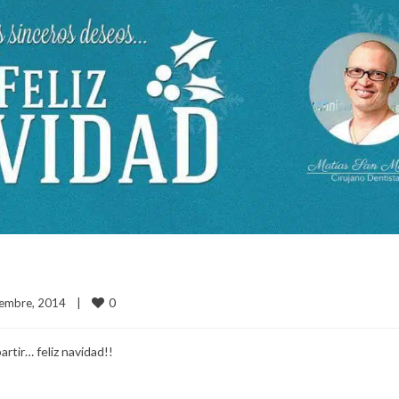
0
embre, 2014    
|
rtir… feliz navidad!!