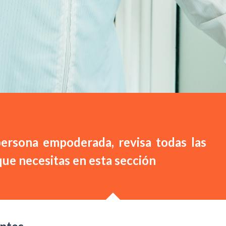
ersona empoderada, revisa todas las
ue necesitas en esta sección