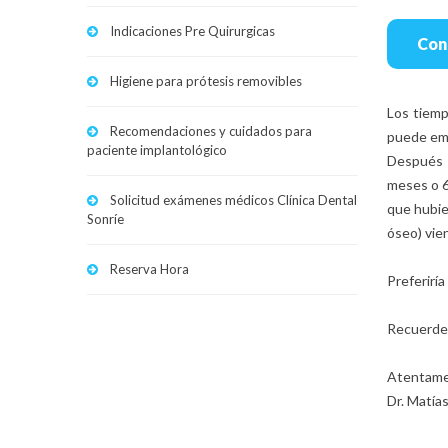
Indicaciones Pre Quirurgicas
Con
Higiene para prótesis removibles
Los tiemp
Recomendaciones y cuidados para
puede emit
paciente implantológico
Después d
meses o 6
Solicitud exámenes médicos Clínica Dental
que hubie
Sonríe
óseo) vie
Reserva Hora
Preferirí
Recuerde 
Atentame
Dr. Matía