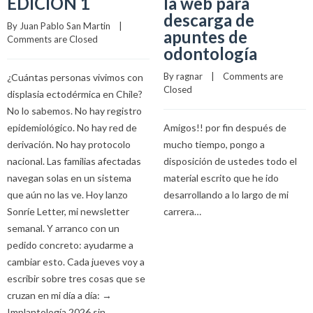
EDICIÓN 1
la web para
descarga de
By 
Juan Pablo San Martin
    |    
apuntes de
Comments are Closed
odontología
By 
ragnar
    |    
Comments are 
¿Cuántas personas vivimos con
Closed
displasia ectodérmica en Chile?
No lo sabemos. No hay registro
epidemiológico. No hay red de
Amigos!! por fin después de
derivación. No hay protocolo
mucho tiempo, pongo a
nacional. Las familias afectadas
disposición de ustedes todo el
navegan solas en un sistema
material escrito que he ido
que aún no las ve. Hoy lanzo
desarrollando a lo largo de mi
Sonríe Letter, mi newsletter
carrera…
semanal. Y arranco con un
pedido concreto: ayudarme a
cambiar esto. Cada jueves voy a
escribir sobre tres cosas que se
cruzan en mi día a día: →
Implantología 2026 sin