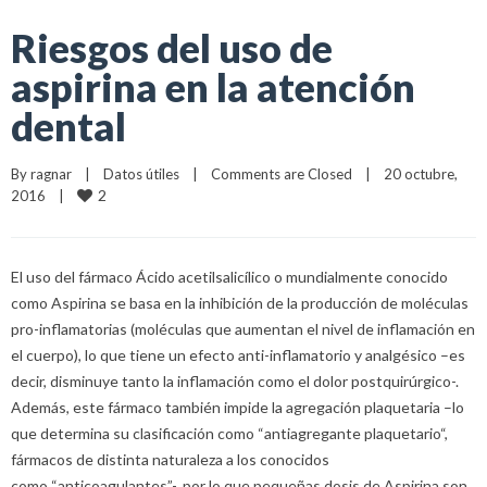
Riesgos del uso de
aspirina en la atención
dental
By 
ragnar
|
Datos útiles
|
Comments are Closed
|
20 octubre, 
2
2016    
|
El uso del fármaco Ácido acetilsalicílico o mundialmente conocido
como Aspirina se basa en la inhibición de la producción de moléculas
pro-inflamatorias (moléculas que aumentan el nivel de inflamación en
el cuerpo), lo que tiene un efecto anti-inflamatorio y analgésico –es
decir, disminuye tanto la inflamación como el dolor postquirúrgico-.
Además, este fármaco también impide la agregación plaquetaria –lo
que determina su clasificación como “antiagregante plaquetario“,
fármacos de distinta naturaleza a los conocidos
como “anticoagulantes”-, por lo que pequeñas dosis de Aspirina son