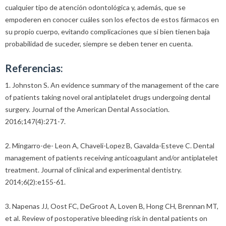
cualquier tipo de atención odontológica y, además, que se
empoderen en conocer cuáles son los efectos de estos fármacos en
su propio cuerpo, evitando complicaciones que si bien tienen baja
probabilidad de suceder, siempre se deben tener en cuenta.
Referencias:
1. Johnston S. An evidence summary of the management of the care
of patients taking novel oral antiplatelet drugs undergoing dental
surgery. Journal of the American Dental Association.
2016;147(4):271-7.
2. Mingarro-de- Leon A, Chaveli-Lopez B, Gavalda-Esteve C. Dental
management of patients receiving anticoagulant and/or antiplatelet
treatment. Journal of clinical and experimental dentistry.
2014;6(2):e155-61.
3. Napenas JJ, Oost FC, DeGroot A, Loven B, Hong CH, Brennan MT,
et al. Review of postoperative bleeding risk in dental patients on